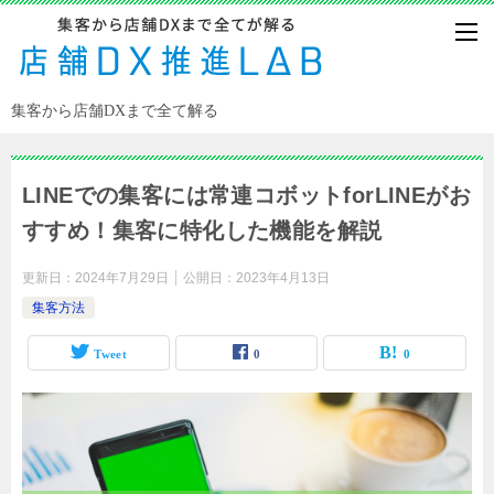
集客から店舗DXまで全て解る
LINEでの集客には常連コボットforLINEがお
すすめ！集客に特化した機能を解説
更新日：
2024年7月29日
公開日：
2023年4月13日
集客方法
Tweet
0
0